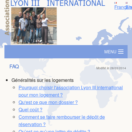
Françai
En
MENU
Accueil
FAQ
Modifié le 28/03/2014
Logement
Généralités sur les logements
Pourquoi choisir l'association Lyon III international
SIM - Séminaire d'immersion
pour mon logement ?
Qu'est ce que mon dossier ?
Prime ambassadeur
Quel coût ?
Comment se faire rembourser le dépôt de
Parrainage
réservation ?
Evénements
Qu’est-ce qu’une lettre de dédite ?