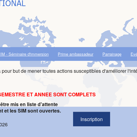
IM - Séminaire d'immersion
Prime ambassadeur
Parrainage
Ev
 pour but de mener toutes actions susceptibles d'améliorer l'int
SEMESTRE ET ANNEE SONT COMPLETS
re mis en liste d'attente
t et les SIM sont ouvertes.
Inscription
026