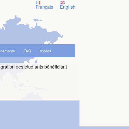
Français
English
énements
FAQ
Vidéos
égration des étudiants bénéficiant